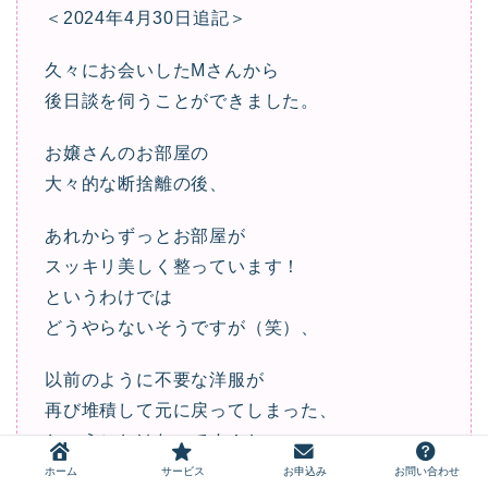
＜2024年4月30日追記＞
久々にお会いしたMさんから
後日談を伺うことができました。
お嬢さんのお部屋の
大々的な断捨離の後、
あれからずっとお部屋が
スッキリ美しく整っています！
というわけでは
どうやらないそうですが（笑）、
以前のように不要な洋服が
再び堆積して元に戻ってしまった、
ということはないです！と
おっしゃっていました。
ホーム
サービス
お申込み
お問い合わせ