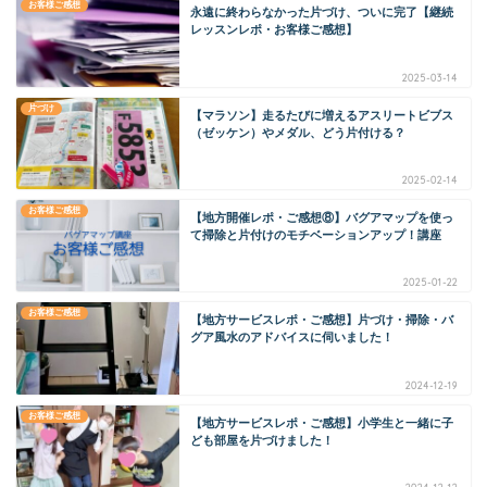
お客様ご感想
永遠に終わらなかった片づけ、ついに完了【継続
レッスンレポ・お客様ご感想】
2025-03-14
片づけ
【マラソン】走るたびに増えるアスリートビブス
（ゼッケン）やメダル、どう片付ける？
2025-02-14
お客様ご感想
【地方開催レポ・ご感想⑧】バグアマップを使っ
て掃除と片付けのモチベーションアップ！講座
2025-01-22
お客様ご感想
【地方サービスレポ・ご感想】片づけ・掃除・バ
グア風水のアドバイスに伺いました！
2024-12-19
お客様ご感想
【地方サービスレポ・ご感想】小学生と一緒に子
ども部屋を片づけました！