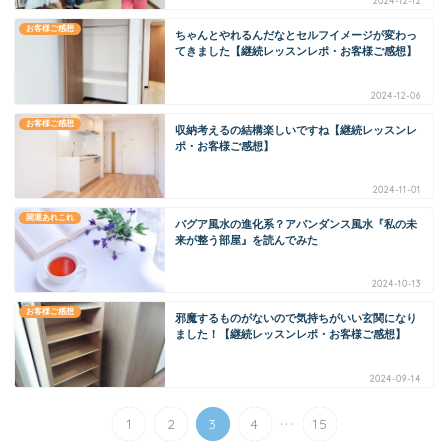
2024-12-12
お客様ご感想
ちゃんとやれるんだなとセルフイメージが変わっ
てきました【継続レッスンレポ・お客様ご感想】
2024-12-06
お客様ご感想
収納考えるの結構楽しいですね【継続レッスンレ
ポ・お客様ご感想】
2024-11-01
開運あれこれ
バグア風水の進化系？アバンダンス風水『私の未
来が整う部屋』を読んでみた
2024-10-13
お客様ご感想
邪魔するものがないので気持ちがいい玄関になり
ました！【継続レッスンレポ・お客様ご感想】
2024-09-14
...
1
2
3
4
15