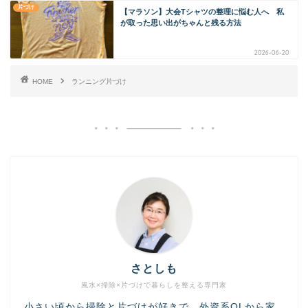
片づけ
【マラソン】大会Tシャツの整理に悩む人へ 私
が取った思い出がちゃんと残る方法
2026-06-20
HOME
ランニング片づけ
さとしも
風水×掃除×片づけで暮らしを整える専門家
小さい頃から掃除と片づけが好きで、外資系OLから家