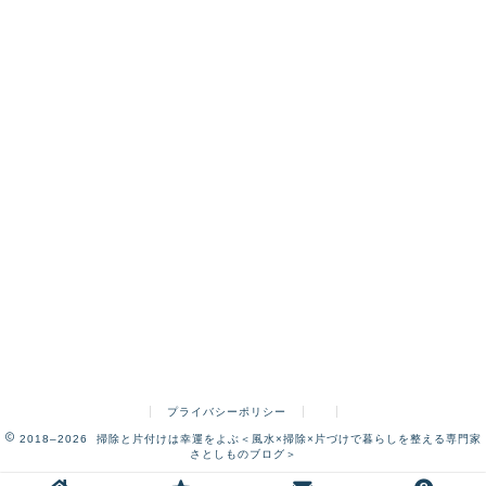
プライバシーポリシー
2018–2026 掃除と片付けは幸運をよぶ＜風水×掃除×片づけで暮らしを整える専門家
さとしものブログ＞