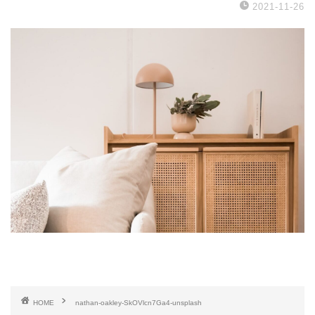
2021-11-26
HOME
nathan-oakley-SkOVlcn7Ga4-unsplash